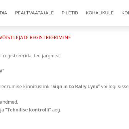
DIA
PEALTVAATAJALE
PILETID
KOHALIKULE
KO
VÕISTLEJATE REGISTREERIMINE
 registreerida, tee järgmist:
V
“
reerumise kinnituslink “
Sign in to Rally Lynx
” või logi sis
d andmed.
 ja “
Tehnilise kontrolli
” aeg.