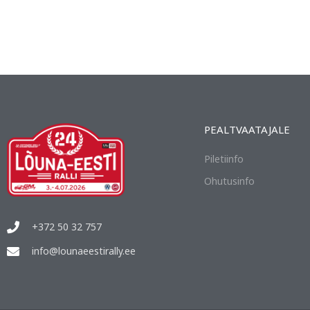
PEALTVAATAJALE
Piletiinfo
Ohutusinfo
+372 50 32 757
info@lounaeestirally.ee