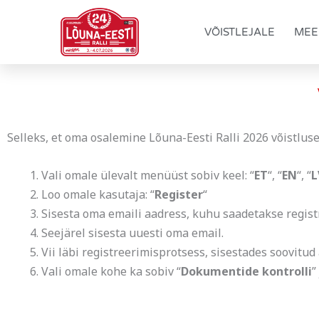
Skip
to
VÕISTLEJALE
MEE
content
Selleks, et oma osalemine Lõuna-Eesti Ralli 2026 võistlusel
Vali omale ülevalt menüüst sobiv keel: “
ET
“, “
EN
“, “
L
Loo omale kasutaja: “
Register
“
Sisesta oma emaili aadress, kuhu saadetakse regist
Seejärel sisesta uuesti oma email.
Vii läbi registreerimisprotsess, sisestades soovitu
Vali omale kohe ka sobiv “
Dokumentide kontrolli
”